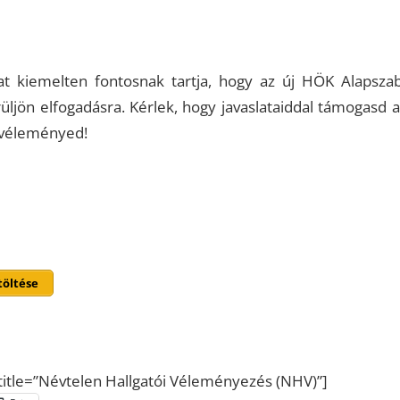
t kiemelten fontosnak tartja, hogy az új HÖK Alapszab
ljön elfogadásra. Kérlek, hogy javaslataiddal támogasd a
a véleményed!
töltése
title=”Névtelen Hallgatói Véleményezés (NHV)”]