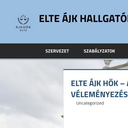
Skip
to
ELTE ÁJK HALLGAT
content
ELTE
Állam-
és
SZERVEZET
SZABÁLYZATOK
Jogtudományi
Kar
Hallgatói
Önkormányzat
ELTE ÁJK HÖK –
ELTE
ÁJK
VÉLEMÉNYEZÉS
HÖK
2014. november 12.
ELTE ÁJK HÖK
Uncategorized