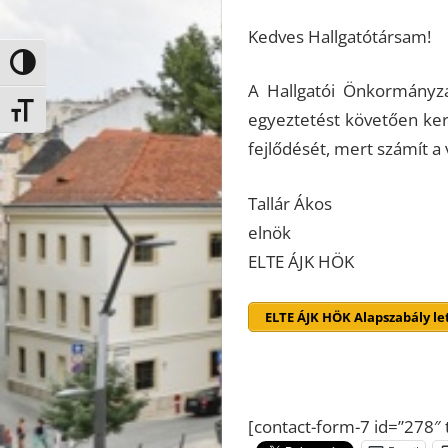
Kedves Hallgatótársam!
Nagy kontraszt váltása
A Hallgatói Önkormányza
Betűméret váltása
egyeztetést követően kerü
fejlődését, mert számít 
Tallár Ákos
elnök
ELTE ÁJK HÖK
ELTE ÁJK HÖK Alapszabály le
[contact-form-7 id=”278″ 