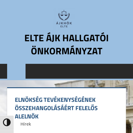
Skip
to
content
ELTE ÁJK HALLGATÓI
ÖNKORMÁNYZAT
ELTE
Állam-
és
Jogtudományi
Kar
ELNÖKSÉG TEVÉKENYSÉGÉNEK
Hallgatói
ÖSSZEHANGOLÁSÁÉRT FELELŐS
Önkormányzat
ALELNÖK
ELTE
Nagy kontraszt váltása
2016. február 29.
ELTE ÁJK HÖK
Hírek
ÁJK
HÖK