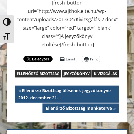
[fresh_button
url=”http://www.ajkhok.elte.hu/wp-
content/uploads/2013/04/Kivizsgálás-2.docx”
Nagy kontraszt váltása
size=”large” color=”red” target=”_blank”
class=””]A jegyzőkönyv
Betűméret váltása
letöltése[/fresh_button]
Email
Print
ELLENŐRZŐ BIZOTTSÁG
JEGYZŐKÖNYV
KIVIZSGÁLÁS
Bejegyzés
Previous
Ellenőrző Bizottság ülésének jegyzőkönyve
Post:
2012. december 21.
navigáció
Next
Ellenőrző Bizottság munkaterve
Post: