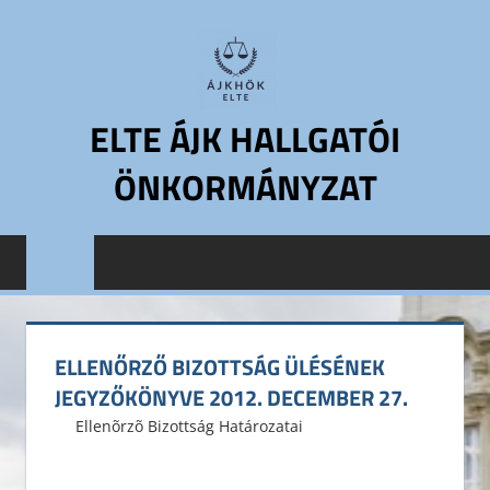
Skip
to
content
ELTE ÁJK HALLGATÓI
ÖNKORMÁNYZAT
ELTE
Állam-
és
Jogtudományi
Kar
ELLENŐRZŐ BIZOTTSÁG ÜLÉSÉNEK
Hallgatói
JEGYZŐKÖNYVE 2012. DECEMBER 27.
Önkormányzat
2012. december 31.
ELTE ÁJK HÖK
Ellenõrzõ Bizottság Határozatai
Leave a
ELTE
comment
ÁJK
HÖK