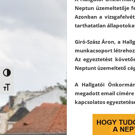
Neptun üzemeltetője fe
Azonban a vizsgafelvét
tarthatatlan állapotok
Giró-Szász Áron, a Hal
munkacsoport létrehozás
Az egyeztetést követő
Neptunt üzemeltető cégh
Nagy kontraszt váltása
A Hallgatói Önkormán
Betűméret váltása
megadott email címére 
kapcsolatos egyeztetés