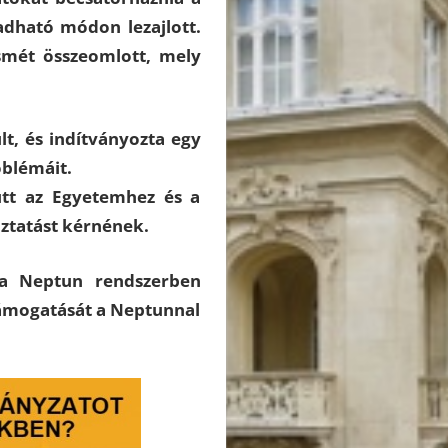
adható módon lezajlott.
ismét összeomlott, mely
t, és indítványozta egy
oblémáit.
ütt az Egyetemhez és a
oztatást kérnének.
 a Neptun rendszerben
támogatását a Neptunnal