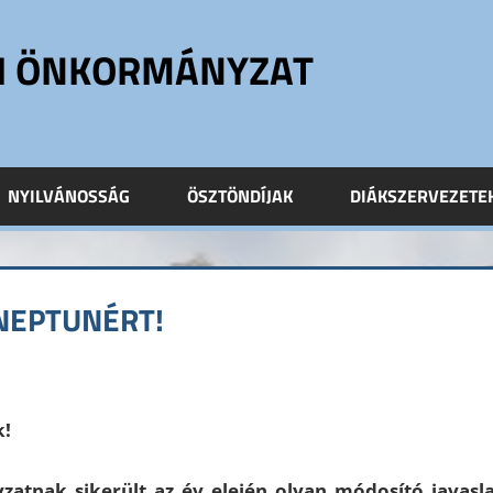
ÓI ÖNKORMÁNYZAT
NYILVÁNOSSÁG
ÖSZTÖNDÍJAK
DIÁKSZERVEZETE
 NEPTUNÉRT!
k!
atnak sikerült az év elején olyan módosító javasl