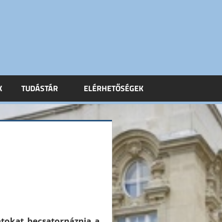
K
TUDÁSTÁR
ELÉRHETŐSÉGEK
atokat becsatornáznia a