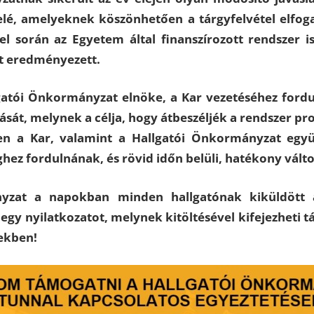
lé, amelyeknek köszönhetően a tárgyfelvétel elfog
el során az Egyetem által finanszírozott rendszer 
at eredményezett.
lgatói Önkormányzat elnöke, a Kar vezetéséhez fordul
át, melynek a célja, hogy átbeszéljék a rendszer pr
en a Kar, valamint a Hallgatói Önkormányzat egy
ez fordulnának, és rövid időn belüli, hatékony vált
yzat a napokban minden hallgatónak kiküldött
egy nyilatkozatot, melynek kitöltésével kifejezheti 
ekben!