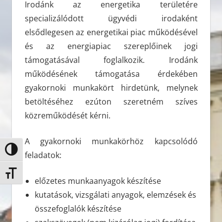
Irodánk az energetika területére
specializálódott ügyvédi irodaként
elsődlegesen az energetikai piac működésével
és az energiapiac szereplőinek jogi
támogatásával foglalkozik. Irodánk
működésének támogatása érdekében
gyakornoki munkakört hirdetünk, melynek
betöltéséhez ezúton szeretném szíves
közreműködését kérni.
A gyakornoki munkakörhöz kapcsolódó
Nagy kontraszt váltása
feladatok:
Betűméret váltása
előzetes munkaanyagok készítése
kutatások, vizsgálati anyagok, elemzések és
összefoglalók készítése