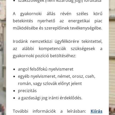
szakszövegek (nem kizárólag jogi) fordítása
A gyakornoki állás révén széles körű
betekintés nyerhető az energetikai piac
működésébe és szereplőinek tevékenységébe.
Irodánk nemzetközi ügyfélkörére tekintettel,
az alábbi kompetenciák szükségesek a
gyakornoki pozíció betöltéséhez:
angol felsőfokú nyelvismeret
egyéb nyelvismeret, német, orosz, cseh,
román, vagy szlovák előnyt jelent
precizitás
a gazdasági jog iránti érdeklődés.
További információk a leírásban:
Kiírás