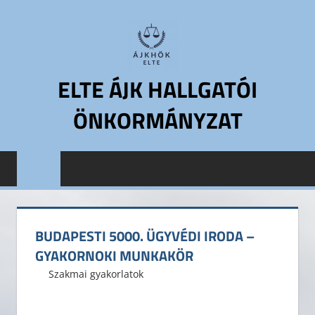
Skip
to
content
ELTE ÁJK HALLGATÓI
ÖNKORMÁNYZAT
ELTE
Állam-
és
Jogtudományi
Kar
BUDAPESTI 5000. ÜGYVÉDI IRODA –
Hallgatói
GYAKORNOKI MUNKAKÖR
Önkormányzat
2015. március 5.
ELTE ÁJK HÖK
Szakmai gyakorlatok
ELTE
ÁJK
HÖK