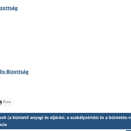
izottság
is Bizottság
Print
ok (a büntető anyagi és eljárási, a szabálysértési és a büntetés-v
cia