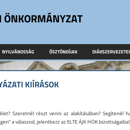
ÓI ÖNKORMÁNYZAT
NYILVÁNOSSÁG
ÖSZTÖNDÍJAK
DIÁKSZERVEZETE
YÁZATI KIÍRÁSOK
let? Szeretnél részt venni az alakításában? Segítenél h
gen” a válaszod, jelentkezz az ELTE ÁJK HÖK bizottságaiba!