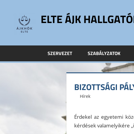
Skip
to
ELTE ÁJK HALLGAT
content
ELTE
Állam-
és
SZERVEZET
SZABÁLYZATOK
Jogtudományi
Kar
Hallgatói
Önkormányzat
BIZOTTSÁGI PÁL
ELTE
ÁJK
2015. szeptember 16.
ELTE ÁJK HÖK
Hírek
HÖK
Érdekel az egyetemi közé
kérdések valamelyikére „i