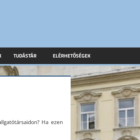
K
TUDÁSTÁR
ELÉRHETŐSÉGEK
allgatótársaidon? Ha ezen