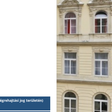
égrehajtási jog területén)