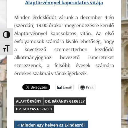
Minden érdeklődőt várunk a december 4-én
(szerdán) 19.00 órakor megrendezésre kerülő
Alaptörvénnyel kapcsolatos vitán. Az első
Nagy kontraszt váltása
évfolyamosok számára kiváló lehetőség, hogy
a következő szemeszterben kezdődő
Betűméret váltása
alkotmányjoghoz bevezető ismereteket
szerezzenek, a felsőbb évesek számára
érdekes szakmai vitának ígérkezik.
Email
Print
ALAPTÖRVÉNY
DR. BÁRÁNDY GERGELY
DR. GULYÁS GERGELY
Bejegyzés
Previous
Minden egy helyen az E-indexről