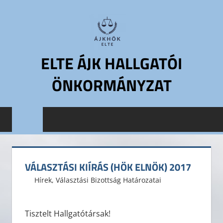
Skip
to
content
ELTE ÁJK HALLGATÓI
ÖNKORMÁNYZAT
ELTE
Állam-
és
Jogtudományi
Kar
VÁLASZTÁSI KIÍRÁS (HÖK ELNÖK) 2017
Hallgatói
2017. szeptember 30.
ELTE ÁJK HÖK
Hírek
,
Választási Bizottság Határozatai
Önkormányzat
ELTE
ÁJK
Tisztelt Hallgatótársak!
HÖK