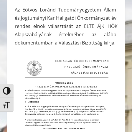
Az Eötvös Loránd Tudományegyetem Állam-
és Jogtumányi Kar Hallgatói Önkormányzat évi
rendes elnök választását az ELTE ÁJK HÖK
Alapszabályának értelmében az alábbi
dokumentumban a Választási Bizottság kiírja.
Nagy kontraszt váltása
Betűméret váltása