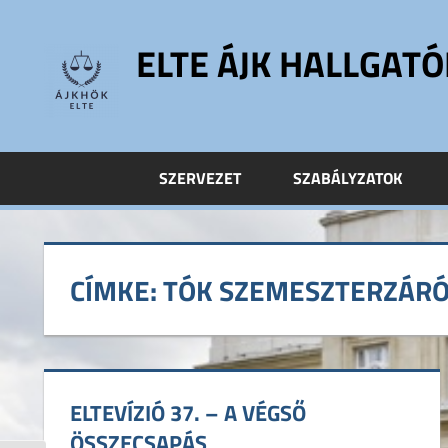
Skip
to
ELTE ÁJK HALLGAT
content
ELTE
Állam-
és
SZERVEZET
SZABÁLYZATOK
Jogtudományi
Kar
Hallgatói
Önkormányzat
CÍMKE:
TÓK SZEMESZTERZÁRÓ
ELTE
ÁJK
HÖK
ELTEVÍZIÓ 37. – A VÉGSŐ
ÖSSZECSAPÁS