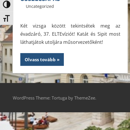
Nagy kontraszt váltása
2013. december 16.
ELTE ÁJK HÖK
Uncategorized
Leave a comment
Betűméret váltása
Két vizsga között tekintsétek meg az
évadzáró, 37. ELTEvíziót! Katát és Sipit most
láthatjátok utoljára műsorvezetőként!
Olvass tovább
WordPress Theme: Tortuga by ThemeZee.