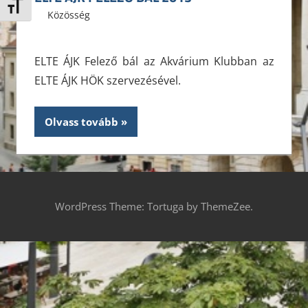
Betűméret váltása
2013. március 3.
ELTE ÁJK HÖK
Közösség
Leave a comment
ELTE ÁJK Felező bál az Akvárium Klubban az
ELTE ÁJK HÖK szervezésével.
Olvass tovább
WordPress Theme: Tortuga by ThemeZee.