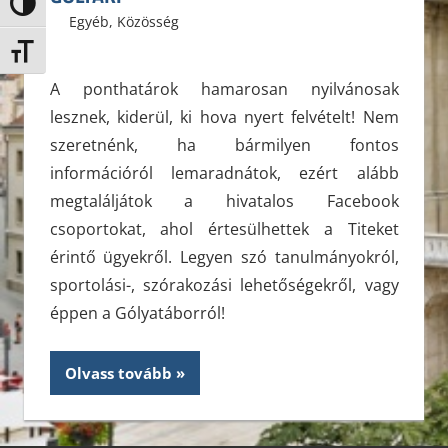
Nagy kontraszt váltása
2013. július 23.
ELTE ÁJK HÖK
Egyéb
,
Közösség
Leave a comment
Betűméret váltása
A ponthatárok hamarosan nyilvánosak
lesznek, kiderül, ki hova nyert felvételt! Nem
szeretnénk, ha bármilyen fontos
információról lemaradnátok, ezért alább
megtaláljátok a hivatalos Facebook
csoportokat, ahol értesülhettek a Titeket
érintő ügyekről. Legyen szó tanulmányokról,
sportolási-, szórakozási lehetőségekről, vagy
éppen a Gólyatáborról!
Olvass tovább