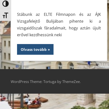
Nagy kontraszt váltása
Stábunk az ELTE Filmnapon és az ÁJK
Betűméret váltása
Vizsgafelejtő Bulijában pihente ki a
vizsgaidőszak fáradalmait, hogy aztán újult
erővel kezdhessünk neki
Olvass tovább
WordPress Theme: Tortuga by ThemeZee.