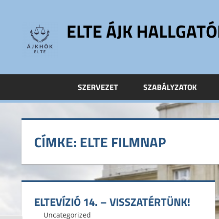
Skip
to
ELTE ÁJK HALLGAT
content
ELTE
Állam-
és
SZERVEZET
SZABÁLYZATOK
Jogtudományi
Kar
Hallgatói
Önkormányzat
CÍMKE:
ELTE FILMNAP
ELTE
ÁJK
HÖK
ELTEVÍZIÓ 14. – VISSZATÉRTÜNK!
2013. február 11.
ELTE ÁJK HÖK
Uncategorized
Leave a comment