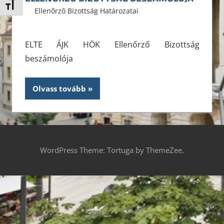
Betűméret váltása
2013. február 14.
ELTE ÁJK HÖK
Ellenõrzõ Bizottság Határozatai
Leave a
comment
ELTE ÁJK HÖK Ellenőrző Bizottság
beszámolója
Olvass tovább
WordPress Theme: Tortuga by ThemeZee.