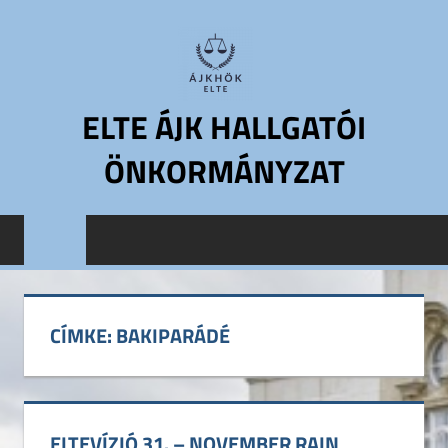
Skip
to
content
ELTE ÁJK HALLGATÓI
ÖNKORMÁNYZAT
ELTE
Állam-
és
Jogtudományi
Kar
CÍMKE:
BAKIPARÁDÉ
Hallgatói
Önkormányzat
ELTE
ÁJK
ELTEVÍZIÓ 31. – NOVEMBER RAIN
HÖK