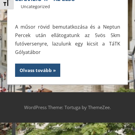
Betűméret váltása
2012. október 1.
ELTE ÁJK HÖK
Uncategorized
Leave a comment
A műsor rövid bemutatkozása és a Neptun
Percek után ellátogatunk az 5vös 5km
futóversenyre, lazulunk egy kicsit a TáTK
Gólyatábor
Olvass tovább
WordPress Theme: Tortuga by ThemeZee.