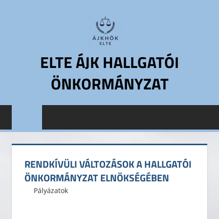
Skip
to
content
ELTE ÁJK HALLGATÓI
ÖNKORMÁNYZAT
ELTE
Állam-
és
Jogtudományi
Kar
RENDKÍVÜLI VÁLTOZÁSOK A HALLGATÓI
Hallgatói
ÖNKORMÁNYZAT ELNÖKSÉGÉBEN
Önkormányzat
2014. február 6.
ELTE ÁJK HÖK
Pályázatok
Leave a comment
ELTE
ÁJK
HÖK