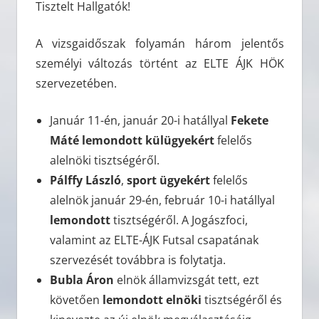
Tisztelt Hallgatók!
A vizsgaidőszak folyamán három jelentős
személyi változás történt az ELTE ÁJK HÖK
szervezetében.
Január 11-én, január 20-i hatállyal
Fekete
Máté lemondott
külügyekért
felelős
alelnöki tisztségéről.
Pálffy László
,
sport ügyekért
felelős
alelnök január 29-én, február 10-i hatállyal
lemondott
tisztségéről. A Jogászfoci,
valamint az ELTE-ÁJK Futsal csapatának
szervezését továbbra is folytatja.
Bubla Áron
elnök államvizsgát tett, ezt
követően
lemondott
elnöki
tisztségéről és