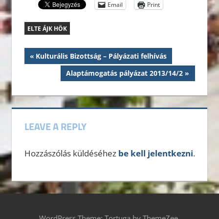
Email
Print
ELTE ÁJK HÖK
Bejegyzés
Previous
Kulturális Bizottság – Pályázati felhívás
Post:
navigáció
Next
Alaptámogatás pályázat 2013/14/2
Post:
LEAVE A REPLY
Hozzászólás küldéséhez
be kell jelentkezni
.
WordPress Theme: Tortuga by ThemeZee.