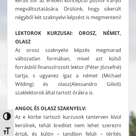
került sor az eredeti koncepció pozitív irányú
megváltoztatására. Örülünk, hogy sikerült
négyből két szaknyelvi képzést is megmenteni!
LEKTOROK KURZUSAI: OROSZ, NÉMET,
OLASZ
Az orosz szaknyelvi képzés megmarad
változatlan formában, mivel azt külső
forrásból finanszírozott lektor (Péter Józsefné)
tartja, s ugyanez igaz a német (Michael
Wilding) és olasz(Alessandro Gilioli)
szaklektorok által tartott órákra is.
ANGOL ÉS OLASZ SZAKNYELV:
Az e körbe tartozó kurzusok tanterven kívül
Nagy kontraszt váltása
kerülnek, tehát kreditet nem lehet szerezni
Betűméret váltása
értük, és külön – tandíjon felüli – térítés