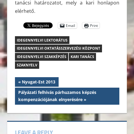
tanácsi határozatot, mely a kari honlapon
elérhető.
Email
Print
IDEGENNYELVI LEKTORÁTUS
IDEGENNYELVI OKTATÁSSZERVEZÉSI KÖZPONT
IDEGENNYELVI SZAKKÉPZÉS
KARI TANÁCS
SZAKNYELV
Bejegyzés
Previous
Nyugat-Est 2013
Post:
navigáció
Next
Pályázati felhívás párhuzamos képzés
Post:
kompenzációjának elnyerésére
LEAVE A REPLY