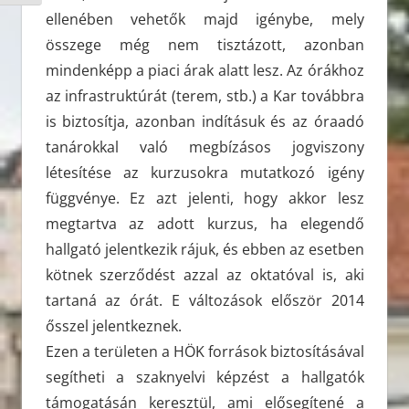
ellenében vehetők majd igénybe, mely
összege még nem tisztázott, azonban
mindenképp a piaci árak alatt lesz. Az órákhoz
az infrastruktúrát (terem, stb.) a Kar továbbra
is biztosítja, azonban indításuk és az óraadó
tanárokkal való megbízásos jogviszony
létesítése az kurzusokra mutatkozó igény
függvénye. Ez azt jelenti, hogy akkor lesz
megtartva az adott kurzus, ha elegendő
hallgató jelentkezik rájuk, és ebben az esetben
kötnek szerződést azzal az oktatóval is, aki
tartaná az órát. E változások először 2014
ősszel jelentkeznek.
Ezen a területen a HÖK források biztosításával
segítheti a szaknyelvi képzést a hallgatók
támogatásán keresztül, ami elősegítené a