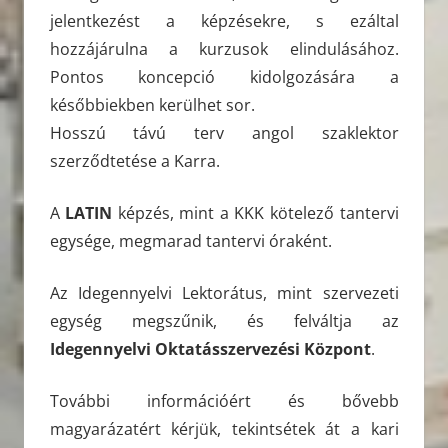
jelentkezést a képzésekre, s ezáltal
hozzájárulna a kurzusok elindulásához.
Pontos koncepció kidolgozására a
későbbiekben kerülhet sor.
Hosszú távú terv angol szaklektor
szerződtetése a Karra.
A
LATIN
képzés, mint a KKK kötelező tantervi
egysége, megmarad tantervi óraként.
Az Idegennyelvi Lektorátus, mint szervezeti
egység megszűnik, és felváltja az
Idegennyelvi Oktatásszervezési Központ
.
További információért és bővebb
magyarázatért kérjük, tekintsétek át a kari