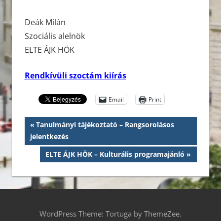
Deák Milán
Szociális alelnök
ELTE ÁJK HÖK
Rendkívüli szoctám kiírás
Email
Print
Bejegyzés
Previous
Tanulmányi tájékoztató – Rangsorolásos
Post:
jelentkezés
navigáció
Next
ELTE ÁJK HÖK – Kulturális programajánló
Post:
WordPress Theme: Tortuga by ThemeZee.