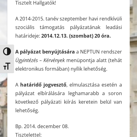
Tisztelt Hallgatók!
A 2014-2015. tanév szeptember havi rendkívüli
szociális támogatás pályázatának leadási
határideje:
2014.12.13. (szombat) 20 óra.
A pályázat benyújtására
a NEPTUN rendszer
Nagy kontraszt váltása
Ügyintézés – Kérvények
menüpontja alatt (tehát
Betűméret váltása
elektronikus formában) nyílik lehetőség.
A
határidő jogvesztő
, elmulasztása esetén a
pályázat elbírálására leghamarabb a soron
következő pályázati kiírás keretein belül van
lehetőség.
Bp. 2014. december 08.
Tisztelettel: