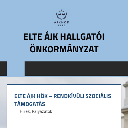
Skip
to
content
ELTE ÁJK HALLGATÓI
ÖNKORMÁNYZAT
ELTE
Állam-
és
Jogtudományi
Kar
ELTE ÁJK HÖK – RENDKÍVÜLI SZOCIÁLIS
Hallgatói
TÁMOGATÁS
Önkormányzat
2014. december 8.
ELTE ÁJK HÖK
Hírek
,
Pályázatok
ELTE
ÁJK
HÖK