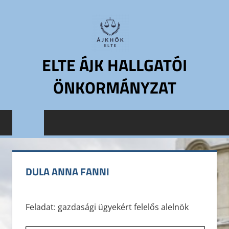
Skip
to
content
ELTE ÁJK HALLGATÓI
ÖNKORMÁNYZAT
ELTE
Állam-
és
Jogtudományi
Kar
DULA ANNA FANNI
Hallgatói
Önkormányzat
ELTE
Feladat: gazdasági ügyekért felelős alelnök
ÁJK
HÖK