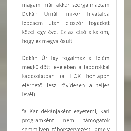
magam már akkor szorgalmaztam
Dékán Úrnál, mikor hivatalba
lépésem után először fogadott
közel egy éve. Ez az első alkalom,
hogy ez megvalósult.
Dékán Úr így fogalmaz a felém
megküldött levelében a táborokkal
kapcsolatban (a HÖK honlapon
elérhető lesz rövidesen a teljes
levél) :
“a Kar dékánjaként egyetemi, kari
programként nem támogatok
semmilyen táborszervezést, amely