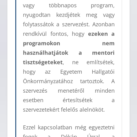
vagy többnapos program,
nyugodtan kezdjétek meg vagy
folytassátok a szervezést. Azonban
rendkívül fontos, hogy
ezeken a
programokon nem
használhatjátok a mentori
tisztségeteket
, ne említsétek,
hogy az Egyetem Hallgatói
Önkormányzatához tartoztok. A
szervezés menetéről minden
esetben értesítsétek a
szervezetekért felelős alelnököt.
Ezzel kapcsolatban még egyeztetni
fogok a Dékán Úrral, a