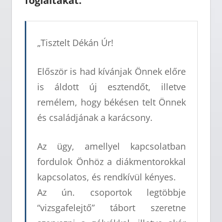
foglaltakat.
„Tisztelt Dékán Úr!
Először is had kívánjak Önnek előre
is áldott új esztendőt, illetve
remélem, hogy békésen telt Önnek
és családjának a karácsony.
Az ügy, amellyel kapcsolatban
fordulok Önhöz a diákmentorokkal
kapcsolatos, és rendkívül kényes.
Az ún. csoportok legtöbbje
“vizsgafelejtő” tábort szeretne