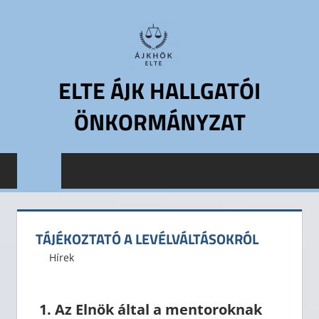
Skip
to
content
ELTE ÁJK HALLGATÓI
ÖNKORMÁNYZAT
ELTE
Állam-
és
Jogtudományi
Kar
TÁJÉKOZTATÓ A LEVÉLVÁLTÁSOKRÓL
Hallgatói
2016. január 14.
ELTE ÁJK HÖK
Hírek
Önkormányzat
ELTE
ÁJK
1.
Az Elnök által a mentoroknak
HÖK