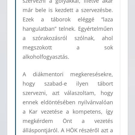
szervezni a gólyákkal, illetve akár
már bele is kezdett a szervezésbe.
Ezek a táborok eléggé “laza
hangulatban” telnek. Egyértelműen
a szórakozásról szólnak, ahol
megszokott a sok
alkoholfogyasztás.
A diákmentori megkeresésekre,
hogy szabad-e ilyen tábort
szervezni, azt válaszoltam, hogy
ennek eldöntésében nyilvánvalóan
a Kar vezetése a kompetens, így
megkérdem Önt a vezetés
álláspontjáról. A HÖK részéről azt a