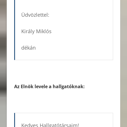
Üdvözlettel:
Király Miklós
dékán
Az Elnök levele a hallgatóknak:
Kedves Hallgatótársaim!