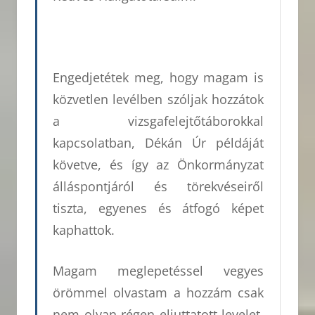
Engedjetétek meg, hogy magam is
közvetlen levélben szóljak hozzátok
a vizsgafelejtőtáborokkal
kapcsolatban, Dékán Úr példáját
követve, és így az Önkormányzat
álláspontjáról és törekvéseiről
tiszta, egyenes és átfogó képet
kaphattok.
Magam meglepetéssel vegyes
örömmel olvastam a hozzám csak
nem olyan régen eljuttatott levelet.