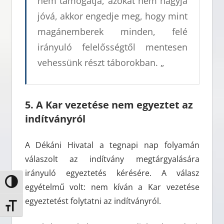
nem támogatja, azokat nem hagyja
jóvá, akkor engedje meg, hogy mint
magánemberek minden, felé
irányuló felelősségtől mentesen
vehessünk részt táborokban. „
5. A Kar vezetése nem egyeztet az
indítványról
A Dékáni Hivatal a tegnapi nap folyamán
válaszolt az indítvány megtárgyalására
irányuló egyeztetés kérésére. A válasz
Nagy kontraszt váltása
egyételmű volt: nem kíván a Kar vezetése
egyeztetést folytatni az indítványról.
Betűméret váltása