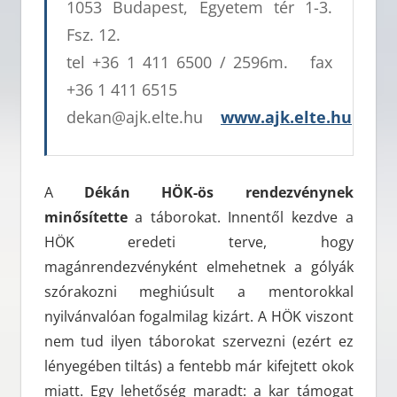
1053 Budapest, Egyetem tér 1-3.
Fsz. 12.
tel +36 1 411 6500 / 2596m. fax
+36 1 411 6515
dekan@ajk.elte.hu
www.ajk.elte.hu
A
Dékán HÖK-ös rendezvénynek
minősítette
a táborokat. Innentől kezdve a
HÖK eredeti terve, hogy
magánrendezvényként elmehetnek a gólyák
szórakozni meghiúsult a mentorokkal
nyilvánvalóan fogalmilag kizárt. A HÖK viszont
nem tud ilyen táborokat szervezni (ezért ez
lényegében tiltás) a fentebb már kifejtett okok
miatt. Egy lehetőség maradt: a kar támogat