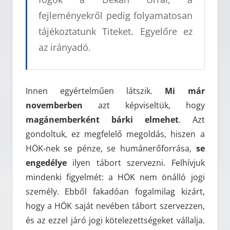
fejleményekről pedig folyamatosan
tájékoztatunk Titeket. Egyelőre ez
az irányadó.
Innen egyértelműen látszik.
Mi már
novemberben
azt képviseltük, hogy
magánemberként bárki elmehet
. Azt
gondoltuk, ez megfelelő megoldás, hiszen a
HÖK-nek se pénze, se humánerőforrása,
se
engedélye
ilyen tábort szervezni. Felhívjuk
mindenki figyelmét: a HÖK nem önálló jogi
személy. Ebből fakadóan fogalmilag kizárt,
hogy a HÖK saját nevében tábort szervezzen,
és az ezzel járó jogi kötelezettségeket vállalja.