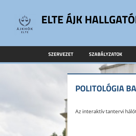
Skip
to
ELTE ÁJK HALLGAT
content
ELTE
Állam-
és
SZERVEZET
SZABÁLYZATOK
Jogtudományi
Kar
Hallgatói
Önkormányzat
POLITOLÓGIA B
ELTE
ÁJK
HÖK
Az interaktív tantervi háló