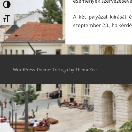
események szervezésével,
Nagy kontraszt váltása
A két pályázat kiírását 
Betűméret váltása
szeptember 23., ha kérdés
WordPress Theme: Tortuga by ThemeZee.