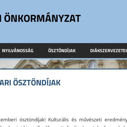
ÓI ÖNKORMÁNYZAT
NYILVÁNOSSÁG
ÖSZTÖNDÍJAK
DIÁKSZERVEZETE
ARI ÖSZTÖNDÍJAK
temberi ösztöndíjak! Kulturális és művészeti eredményet