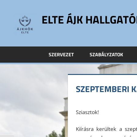
Skip
to
ELTE ÁJK HALLGAT
content
ELTE
Állam-
és
SZERVEZET
SZABÁLYZATOK
Jogtudományi
Kar
Hallgatói
Önkormányzat
SZEPTEMBERI K
ELTE
ÁJK
HÖK
Sziasztok!
Kiírásra kerültek a szep