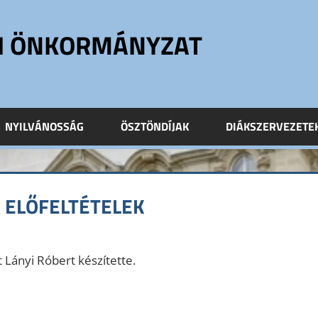
ÓI ÖNKORMÁNYZAT
NYILVÁNOSSÁG
ÖSZTÖNDÍJAK
DIÁKSZERVEZETE
A ELŐFELTÉTELEK
t Lányi Róbert készítette.