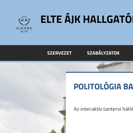
Skip
to
ELTE ÁJK HALLGAT
content
ELTE
Állam-
és
SZERVEZET
SZABÁLYZATOK
Jogtudományi
Kar
Hallgatói
Önkormányzat
POLITOLÓGIA B
ELTE
ÁJK
HÖK
Az interaktív tantervi háló