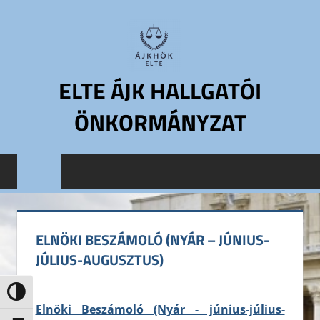
Skip
to
content
ELTE ÁJK HALLGATÓI
ÖNKORMÁNYZAT
ELTE
Állam-
és
Jogtudományi
Kar
ELNÖKI BESZÁMOLÓ (NYÁR – JÚNIUS-
Hallgatói
JÚLIUS-AUGUSZTUS)
Önkormányzat
ELTE
Nagy kontraszt váltása
ÁJK
Elnöki Beszámoló (Nyár - június-július-
HÖK