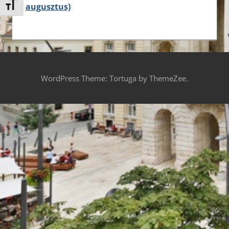
augusztus)
Betűméret váltása
WordPress Theme: Tortuga by ThemeZee.