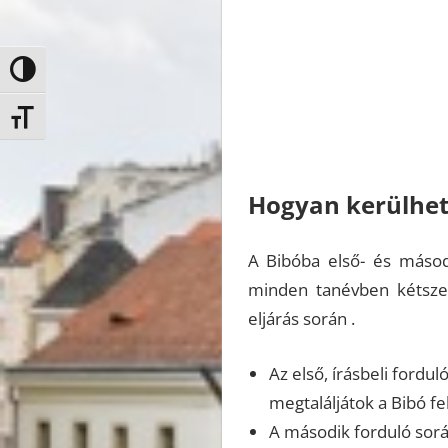
Nagy kontraszt váltása
Betűméret váltása
Hogyan kerülhet
A Bibóba első- és másodé
minden tanévben kétszer
eljárás során .
Az első, írásbeli fordu
megtaláljátok a Bibó fel
A második forduló sorá