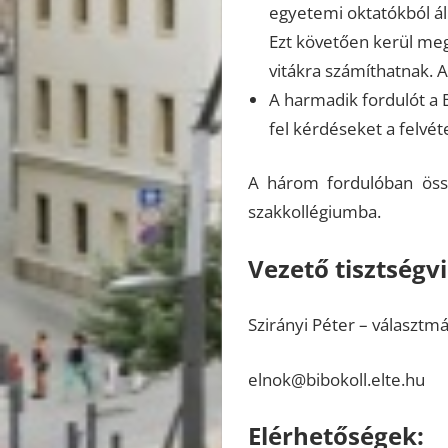
egyetemi oktatókból álló
Ezt követően kerül megr
vitákra számíthatnak. A
A harmadik fordulót a B
fel kérdéseket a felvét
A három fordulóban össz
szakkollégiumba.
Vezető tisztségvi
Szirányi Péter – választm
elnok@bibokoll.elte.hu
Elérhetőségek: