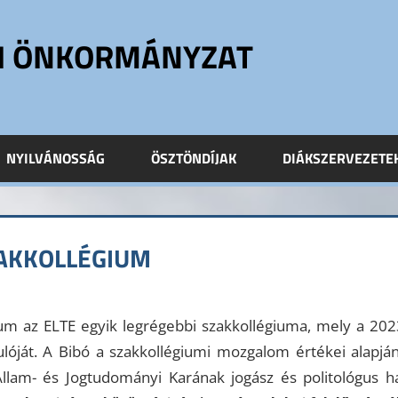
ÓI ÖNKORMÁNYZAT
NYILVÁNOSSÁG
ÖSZTÖNDÍJAK
DIÁKSZERVEZETE
ZAKKOLLÉGIUM
ium az ELTE egyik legrégebbi szakkollégiuma, mely a 20
ulóját. A Bibó a szakkollégiumi mozgalom értékei alapj
llam- és Jogtudományi Karának jogász és politológus hal