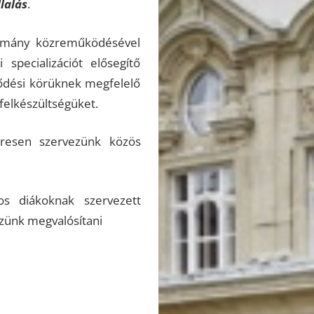
lalás
.
sztmány közreműködésével
specializációt elősegítő
klődési körüknek megfelelő
felkészültségüket.
eresen szervezünk közös
tos diákoknak szervezett
zünk megvalósítani