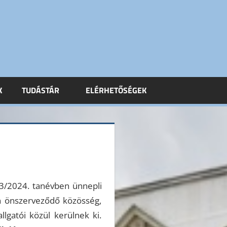
K
TUDÁSTÁR
ELÉRHETŐSÉGEK
23/2024. tanévben ünnepli
án önszerveződő közösség,
lgatói közül kerülnek ki.