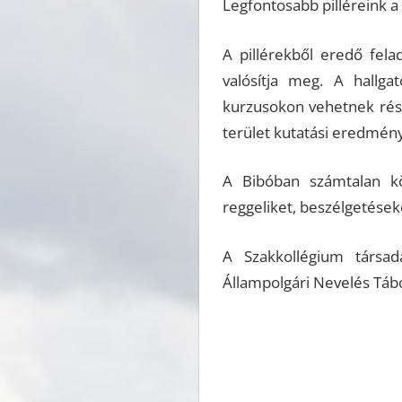
Legfontosabb pilléreink a
A pillérekből eredő fel
valósítja meg. A hallga
kurzusokon vehetnek részt
terület kutatási eredmény
A Bibóban számtalan kö
reggeliket, beszélgetéseke
A Szakkollégium társada
Állampolgári Nevelés Táb