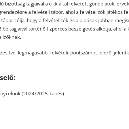
 bizottság tagjaival a cikk által felvetett gondolatok, érvek
endezésre a felvételi tábor, ahol a felvételizők játékos f
 tábor célja, hogy a felvételizők és a bibósok jobban meg
ibó tagjaival történő tízperces beszélgetés alkotja, ahol a
elizőknek.
esítve legmagasabb felvételi pontszámot elérő jelentk
selő:
ányi elnök (2024/2025. tanév)