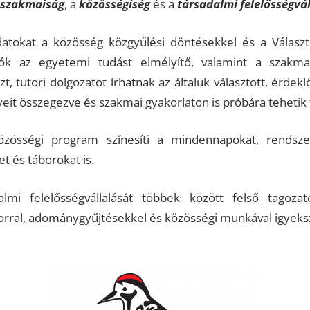
szakmaiság
, a
közösségiség
és a
társadalmi felelősségvál
adatokat a közösség közgyűlési döntésekkel és a Vála
tók az egyetemi tudást elmélyítő, valamint a szakmai 
, tutori dolgozatot írhatnak az általuk választott, érde
eit összegezve és szakmai gyakorlaton is próbára tehetik 
zösségi program színesíti a mindennapokat, rendsz
t és táborokat is.
lmi felelősségvállalását többek között felső tagoza
orral, adománygyűjtésekkel és közösségi munkával igyeks