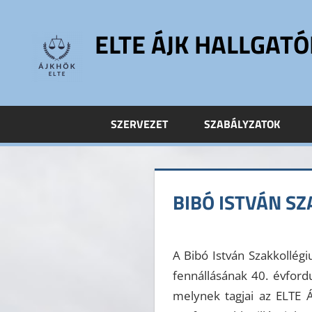
Skip
to
ELTE ÁJK HALLGAT
content
ELTE
Állam-
és
SZERVEZET
SZABÁLYZATOK
Jogtudományi
Kar
Hallgatói
Önkormányzat
BIBÓ ISTVÁN S
ELTE
ÁJK
HÖK
A Bibó István Szakkollég
fennállásának 40. évford
melynek tagjai az ELTE Á