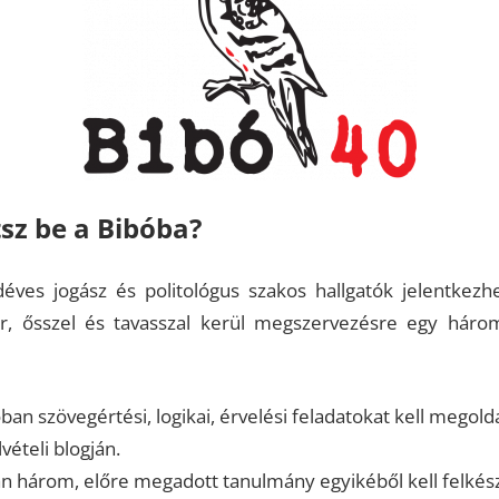
sz be a Bibóba?
ves jogász és politológus szakos hallgatók jelentkezhet
, ősszel és tavasszal kerül megszervezésre egy három f
lóban szövegértési, logikai, érvelési feladatokat kell megol
vételi blogján.
n három, előre megadott tanulmány egyikéből kell felkész