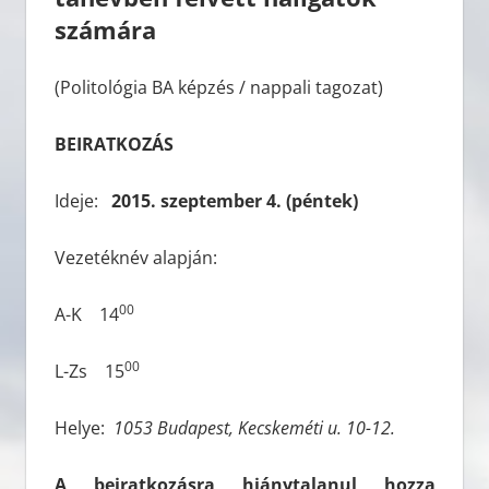
számára
(Politológia BA képzés / nappali tagozat)
BEIRATKOZÁS
Ideje:
2015. szeptember 4. (péntek)
Vezetéknév alapján:
00
A-K 14
00
L-Zs 15
Helye:
1053 Budapest, Kecskemét
i u. 10-12.
A beiratkozásra hiánytalanul hozza