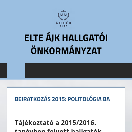
Skip
to
content
ELTE ÁJK HALLGATÓI
ÖNKORMÁNYZAT
ELTE
Állam-
és
Jogtudományi
Kar
BEIRATKOZÁS 2015: POLITOLÓGIA BA
Hallgatói
Önkormányzat
ELTE
Tájékoztató a 2015/2016.
ÁJK
tanévben felvett hallgatók
HÖK