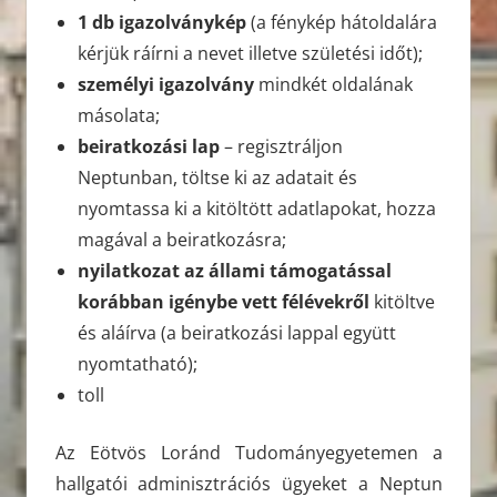
1 db igazolványkép
(a fénykép hátoldalára
kérjük ráírni a nevet illetve születési időt);
személyi igazolvány
mindkét oldalának
másolata;
beiratkozási lap
– regisztráljon
Neptunban, töltse ki az adatait és
nyomtassa ki a kitöltött adatlapokat, hozza
magával a beiratkozásra;
nyilatkozat az állami támogatással
korábban igénybe vett félévekről
kitöltve
és aláírva (a beiratkozási lappal együtt
nyomtatható);
toll
Az Eötvös Loránd Tudományegyetemen a
hallgatói adminisztrációs ügyeket a Neptun