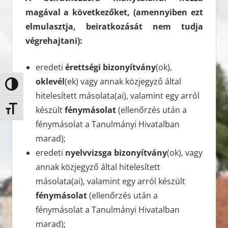
magával a következőket, (amennyiben ezt
elmulasztja, beiratkozását nem tudja
végrehajtani):
eredeti
érettségi bizonyítvány
(ok),
oklevél
(ek) vagy annak közjegyző által
Nagy kontraszt váltása
hitelesített másolata(ai), valamint egy arról
készült
fénymásolat
(ellenőrzés után a
Betűméret váltása
fénymásolat a Tanulmányi Hivatalban
marad);
eredeti
nyelvvizsga bizonyítvány
(ok), vagy
annak közjegyző által hitelesített
másolata(ai), valamint egy arról készült
fénymásolat
(ellenőrzés után a
fénymásolat a Tanulmányi Hivatalban
marad);