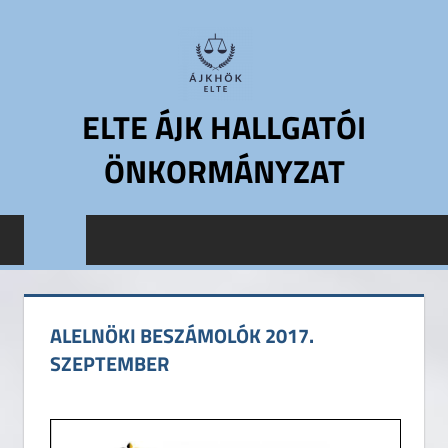
Skip
to
content
ELTE ÁJK HALLGATÓI
ÖNKORMÁNYZAT
ELTE
Állam-
és
Jogtudományi
Kar
ALELNÖKI BESZÁMOLÓK 2017.
Hallgatói
SZEPTEMBER
Önkormányzat
ELTE
ÁJK
HÖK