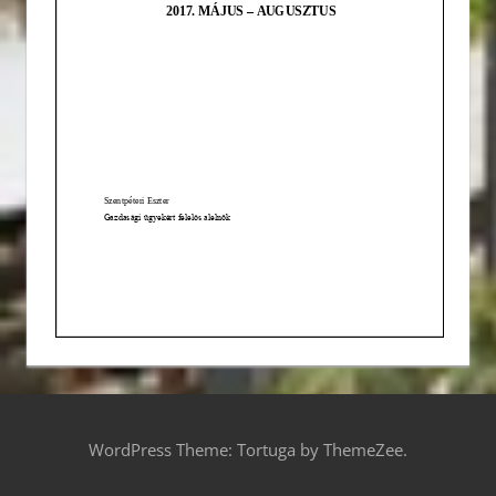
WordPress Theme: Tortuga by ThemeZee.