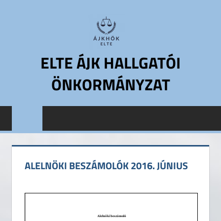
Skip
to
content
ELTE ÁJK HALLGATÓI
ÖNKORMÁNYZAT
ELTE
Állam-
és
Jogtudományi
Kar
ALELNÖKI BESZÁMOLÓK 2016. JÚNIUS
Hallgatói
Önkormányzat
ELTE
ÁJK
HÖK