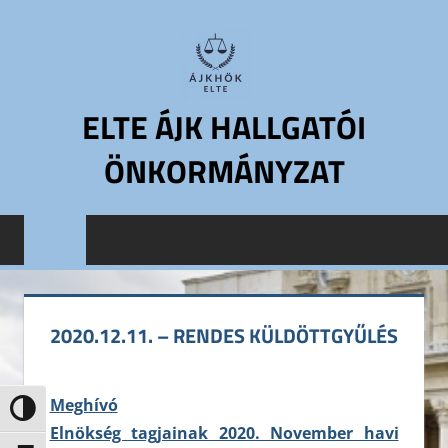
Skip
to
content
ELTE ÁJK HALLGATÓI
ÖNKORMÁNYZAT
ELTE
Állam-
és
Jogtudományi
Kar
2020.12.11. – RENDES KÜLDÖTTGYŰLÉS
Hallgatói
Önkormányzat
ELTE
Meghívó
Nagy kontraszt váltása
ÁJK
Elnökség tagjainak 2020. November havi
HÖK