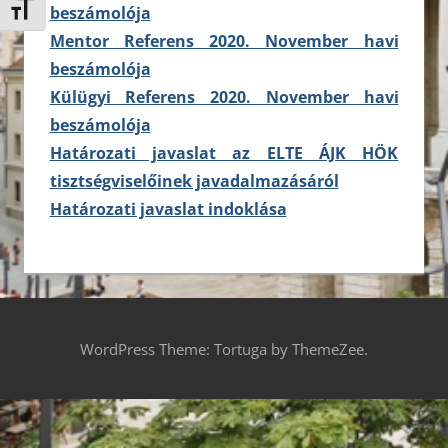
beszámolója
Betűméret váltása
Mentor Referens 2020. November havi
beszámolója
Külügyi Referens 2020. November havi
beszámolója
Határozati javaslat az ELTE ÁJK HÖK
tisztségviselőinek javadalmazásáról
Határozati javaslat indoklása
WordPress Theme: Tortuga by ThemeZee.