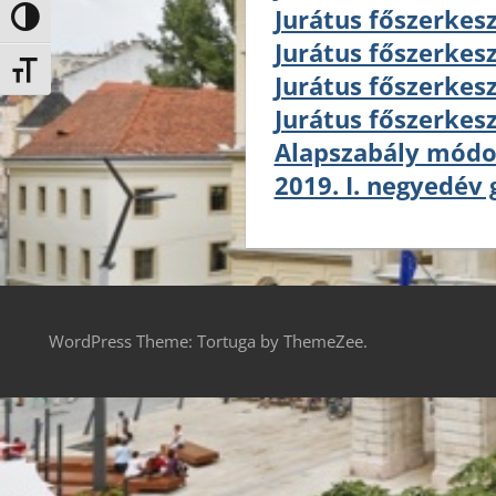
Jurátus főszerkesz
Nagy kontraszt váltása
Jurátus főszerkesz
Betűméret váltása
Jurátus főszerkesz
Jurátus főszerkesz
Alapszabály módos
2019. I. negyedév
WordPress Theme: Tortuga by ThemeZee.