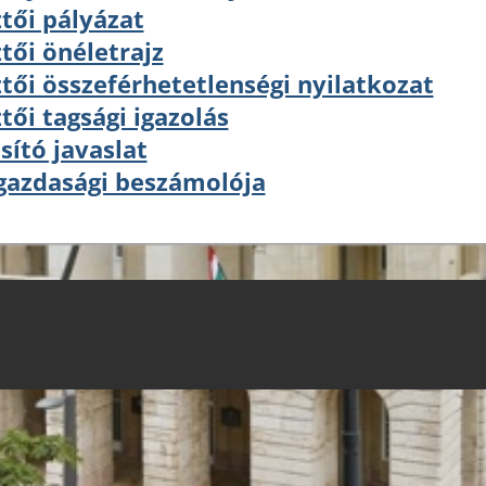
tői pályázat
tői önéletrajz
tői összeférhetetlenségi nyilatkozat
tői tagsági igazolás
ító javaslat
 gazdasági beszámolója