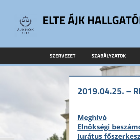
Skip
to
ELTE ÁJK HALLGAT
content
ELTE
Állam-
és
SZERVEZET
SZABÁLYZATOK
Jogtudományi
Kar
Hallgatói
Önkormányzat
2019.04.25. –
ELTE
ÁJK
HÖK
Meghívó
Elnökségi beszám
Jurátus főszerkes