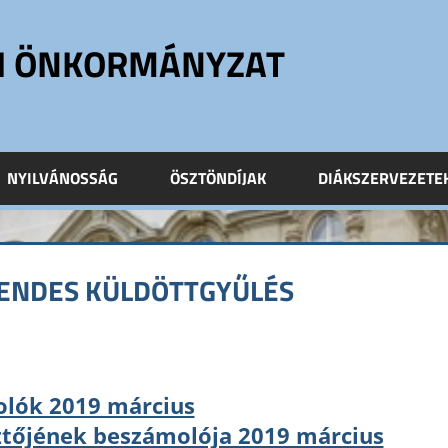
ÓI ÖNKORMÁNYZAT
NYILVÁNOSSÁG
ÖSZTÖNDÍJAK
DIÁKSZERVEZETE
 RENDES KÜLDÖTTGYŰLÉS
olók 2019 március
ztőjének beszámolója 2019 március